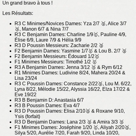
Un grand bravo à tous !
Les Résultats:
R3 C Minimes/Novices Dames: Yza 2/7 🥈, Alice 3/7
🥉, Manon 6/7 & Nina 7/7
R3 C Benjamin Dames: Charline 1/9🥇, Pauline 4/9,
Élise 6/9, Laure 7/9 & Hélia 9/9
R3 D Poussin Messieurs: Zacharie 2/2 🥈
F2 Benjamin Dames: Yasmine 1/7🥇 & Lou B. 2/7 🥈
F2 Benjamin Messieurs: Édouard 1/2🥇
F1 Minimes Messieurs: Timothé 1/2 🥇
R3 A Benjamin Dames: Jenna 3/12 🥉 & Rym 6/12
R1 Minimes Dames: Ludivine 8/24, Mahera 20/24 &
Lisa 23/24
R3 C Poussin Dames: Constance 2/22🥈, Lou M. 6/22,
Lyna 8/22, Mélodie 15/22, Alyssia 16/22, Elza 17/22 &
Eve 19/22
R3 B Benjamin D: Anastasia 6/7
R3 B Poussin Dames: Eva 4/7
R3 D Poussin Dames: Elisa 2/10🥈 & Roxane 9/10,
Ysis (forfait)
R3 D Benjamin Dames: Lana 2/3 🥈 & Amira 3/3 🥉
F1 Minimes Dames: Joséphine 1/20 🥇, Aliyah 2/20🥈,
Silya 5/20, Aurélie 7/20, Farah 9/20, Linda 10/20,