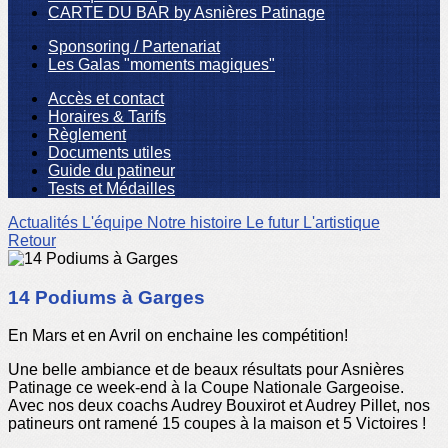
CARTE DU BAR by Asnières Patinage
Sponsoring / Partenariat
Les Galas "moments magiques"
Accès et contact
Horaires & Tarifs
Règlement
Documents utiles
Guide du patineur
Tests et Médailles
Actualités
L'équipe
Notre histoire
Le futur
L'artistique
Retour
14 Podiums à Garges
En Mars et en Avril on enchaine les compétition!
Une belle ambiance et de beaux résultats pour Asnières
Patinage ce week-end à la Coupe Nationale Gargeoise.
Avec nos deux coachs Audrey Bouxirot et Audrey Pillet, nos
patineurs ont ramené 15 coupes à la maison et 5 Victoires !