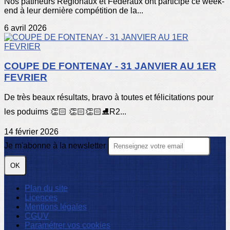
Nos patineurs Régionaux et Fédéraux ont participé ce week-
end à leur dernière compétition de la...
6 avril 2026
COUPE DE FONTENAY - 31 JANVIER AU 1ER
FEVRIER
De très beaux résultats, bravo à toutes et félicitations pour
les poduims 👏🏻 👏🏻👏🏻⛸️R2...
14 février 2026
Je m'abonne à la newsletter
OK
Plan du site
Licences
Mentions légales
CGUV
Paramétrer vos cookies