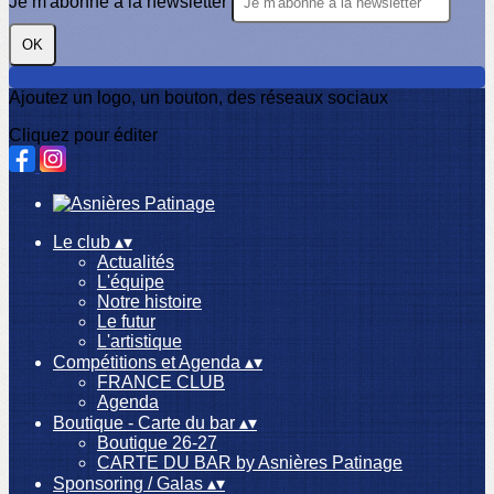
Je m'abonne à la newsletter
OK
Ajoutez un logo, un bouton, des réseaux sociaux
Cliquez pour éditer
Le club
▴
▾
Actualités
L'équipe
Notre histoire
Le futur
L'artistique
Compétitions et Agenda
▴
▾
FRANCE CLUB
Agenda
Boutique - Carte du bar
▴
▾
Boutique 26-27
CARTE DU BAR by Asnières Patinage
Sponsoring / Galas
▴
▾