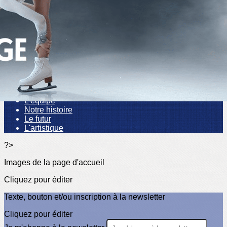
Exporter les lignes sélectionnées
Exporter toutes les colonnes
Exporter uniquement les colonnes affichées
Menu
<
>
Actualités
L'équipe
Notre histoire
Le futur
L'artistique
?>
Images de la page d'accueil
Cliquez pour éditer
Texte, bouton et/ou inscription à la newsletter
Cliquez pour éditer