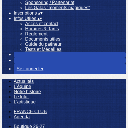
Sponsoring / Partenariat
Les Galas "moments magiques"
Inscriptions
▴
▾
Infos Utiles
▴
▾
Accès et contact
Horaires & Tarifs
Règlement
Documents utiles
Guide du patineur
Tests et Médailles
Se connecter
Actualités
L'équipe
Notre histoire
Le futur
L'artistique
FRANCE CLUB
Agenda
Boutique 26-27