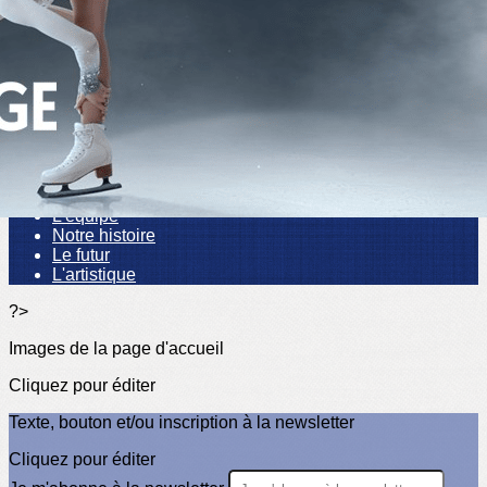
Exporter les lignes sélectionnées
Exporter toutes les colonnes
Exporter uniquement les colonnes affichées
Menu
<
>
Actualités
L'équipe
Notre histoire
Le futur
L'artistique
?>
Images de la page d'accueil
Cliquez pour éditer
Texte, bouton et/ou inscription à la newsletter
Cliquez pour éditer