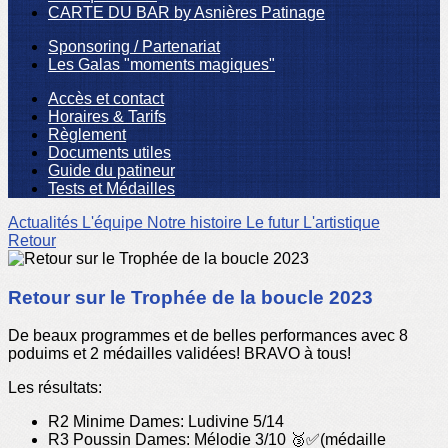
CARTE DU BAR by Asnières Patinage
Sponsoring / Partenariat
Les Galas "moments magiques"
Accès et contact
Horaires & Tarifs
Règlement
Documents utiles
Guide du patineur
Tests et Médailles
Actualités
L'équipe
Notre histoire
Le futur
L'artistique
Retour
Retour sur le Trophée de la boucle 2023
De beaux programmes et de belles performances avec 8
poduims et 2 médailles validées! BRAVO à tous!
Les résultats:
R2 Minime Dames: Ludivine 5/14
R3 Poussin Dames: Mélodie 3/10 🥉✅️(médaille