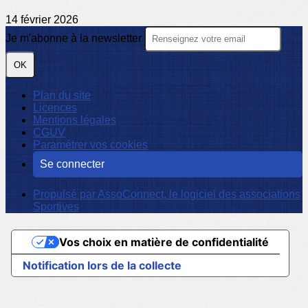
14 février 2026
Je m'abonne à la newsletter
OK
Plan du site
Licences
Mentions légales
CGUV
Paramétrer vos cookies
Se connecter
Propulsé par AssoConnect, le logiciel des associations
Sportives
Vos choix en matière de confidentialité
Notification lors de la collecte