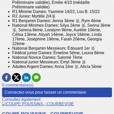
Préliminaire validée), Emilie 4/10 (médaille
Préliminaire validée)
R1 Minime Dames: Yasmine 14/22, Lou B. 15/22
R2 Junior: Myrtille 2/4🥈
R1 Benjamin Dames: Jenna 3ème 🥉, Rym 4ème
National Minimes Dames: Silya 2ème 🥈, Serina 3ème
🥉, Serena 6ème, Loralynn 9ème, Aurélie 10ème,
Céloa 13ème, Aliyah 14ème, Joyce 16ème, Linda
17ème, Joséphine 19ème, Farah 20ème, Georgia
22ème
National Benjamin Messieurs: Édouard 1er 🥇
Fédéral junior Dames: Émeline 5ème, Louna 8ème
National Novice Dames: Salomé 7ème
National junior Messieurs: Emyl 3ème 🥉
Adultes Argent Dames: Anna 1ère 🥇, Alicia 5ème
0 commentaire(s)
Connectez-vous pour laisser un commentaire
Consultez également
COUPE POUSSINS - COURBEVOIE