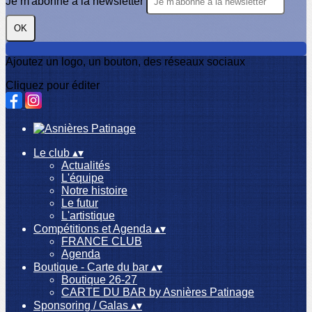
Je m'abonne à la newsletter
OK
Ajoutez un logo, un bouton, des réseaux sociaux
Cliquez pour éditer
Le club
▴
▾
Actualités
L'équipe
Notre histoire
Le futur
L'artistique
Compétitions et Agenda
▴
▾
FRANCE CLUB
Agenda
Boutique - Carte du bar
▴
▾
Boutique 26-27
CARTE DU BAR by Asnières Patinage
Sponsoring / Galas
▴
▾